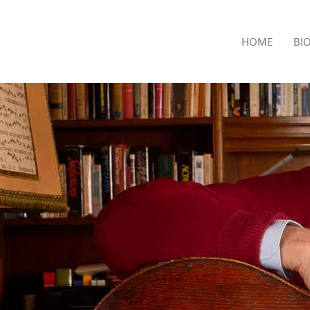
Ir
al
HOME
BI
contenido