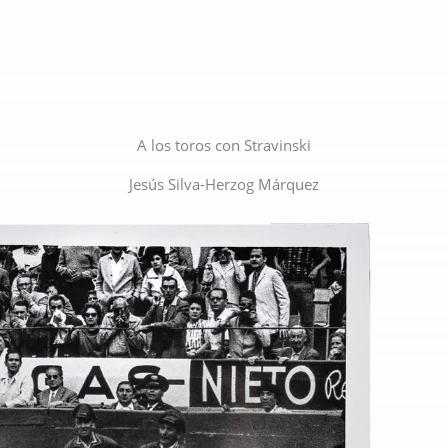
A los toros con Stravinski
Jesús Silva-Herzog Márquez